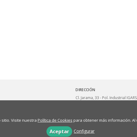
DIRECCIÓN
Cl. Jarama, 33 - Pol. Industrial IGAR
28860
Paracuellos de Jarama
España
sitio. Visite nuestra
Política de Cookies
para obtener más información. Al u
Configurar
Aceptar
Aviso legal
Política de privacidad
Políticas de compr