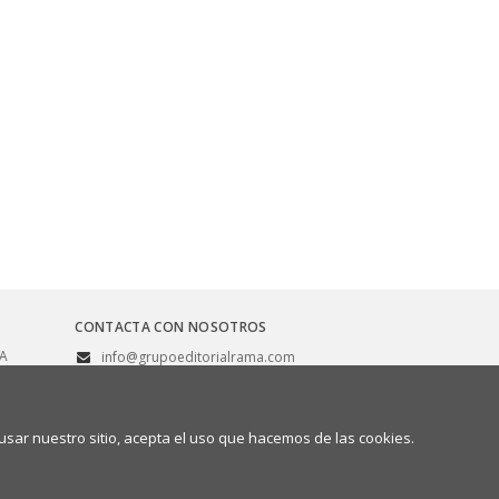
CONTACTA CON NOSOTROS
SA
info@grupoeditorialrama.com
(+34) 91 658 42 80
(+34) 608 08 00 02
sar nuestro sitio, acepta el uso que hacemos de las cookies.
a/devolución
Política de cookies
Quiénes somos