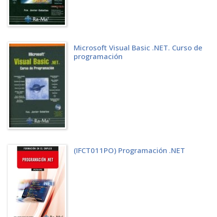
711 Declarar una matriz
712 Crear una matriz
713 Iniciar una matriz
714 Acceder a los elementos de una matriz
715 Ejemplo 1
Microsoft Visual Basic .NET. Curso de
716 Matrices multidimensionales
programación
717 Ejemplo 2
718 Argumentos que son matrices
719 Ejemplo 3
72 EL TIPO ARRAY
73 EL TIPO STRING
731 Matrices de cadenas de caracteres
74 ESTRUCTURAS
741 Ejemplo
FLUJOS
(IFCT011PO) Programación .NET
81 ESCRIBIR Y LEER CARACTERES
82 ESCRIBIR Y LEER DATOS DE CUALQUIER TIPO