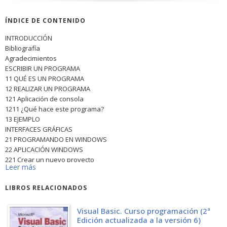
ÍNDICE DE CONTENIDO
INTRODUCCIÓN
Bibliografía
Agradecimientos
ESCRIBIR UN PROGRAMA
11 QUÉ ES UN PROGRAMA
12 REALIZAR UN PROGRAMA
121 Aplicación de consola
1211 ¿Qué hace este programa?
13 EJEMPLO
INTERFACES GRÁFICAS
21 PROGRAMANDO EN WINDOWS
22 APLICACIÓN WINDOWS
221 Crear un nuevo proyecto
Leer más
222 El formulario
223 Dibujar los controles
LIBROS RELACIONADOS
224 Borrar un control
225 Propiedades de los objetos
226 Escribir los controladores de eventos
Visual Basic. Curso programación (2ª
Edición actualizada a la versión 6)
LENGUAJE BASIC