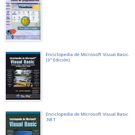
31 TIPOS
311 Clases
32 LITERALES
33 IDENTIFICADORES
34 DECLARACIÓN DE CONSTANTES SIMBÓLICAS
35 VARIABLES
36 CONVERSIÓN ENTRE TIPOS
37 OPERADORES
371 Operadores aritméticos
Enciclopedia de Microsoft Visual Basic.
372 Operadores de relación
(3ª Edición)
373 Operadores lógicos
374 Operadores de asignación
375 Operador de concatenación
38 PRIORIDAD Y ORDEN DE EVALUACIÓN
39 ESTRUCTURA DE UN PROGRAMA
ENTRADA Y SALIDA ESTÁNDAR
41 FLUJOS DE ENTRADA
42 FLUJOS DE SALIDA
43 SALIDA CON FORMATO
Enciclopedia de Microsoft Visual Basic
SENTENCIAS DE CONTROL
.NET
51 SENTENCIA DE ASIGNACIÓN
52 SENTENCIAS DE CONTROL
53 IF THEN ELSE