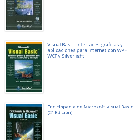
54 SELECT CASE
55 WHILE
56 DO LOOP
57 FOR NEXT
58 FOR EACH NEXT
59 TRY CATCH
CONTENIDO
Visual Basic. Interfaces gráficas y
aplicaciones para Internet con WPF,
PROCEDIMIENTOS
WCF y Silverlight
61 DEFINICIÓN
62 INVOCAR A PROCEDIMIENTOS EN OTROS MÓDULOS
63 PROCEDIMIENTO MAIN
64 PASANDO ARGUMENTOS A LOS PROCEDIMIENTOS
65 NÚMERO INDEFINIDO DE ARGUMENTOS
66 PROCEDIMIENTOS RECURSIVOS
67 MÉTODOS MATEMÁTICOS
68 TIPOS PRIMITIVOS Y SUS MÉTODOS
69 NÚMEROS ALEATORIOS
Enciclopedia de Microsoft Visual Basic
(2ª Edición)
610 EJEMPLO 1
611 EJEMPLO 2
612 EJEMPLO 3
MATRICES Y ESTRUCTURAS
71 MATRICES