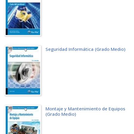
3.4.2 La desinstalación de programas
3.4.2.1 Desde Windows Server 2003
3.4.2.2 Desde Windows Server 2008
3.5 TEST DE CONOCIMIENTOS
LA GESTIÓN DE DOMINIOS
4.1 CONCEPTOS PREVIOS
4.2 CÓMO INSTALAR EL DIRECTORIO ACTIVO
4.2.1 En Windows Server 2003
Seguridad Informática (Grado Medio)
4.2.1.1 Cómo degradar un controlador de dominio
4.2.2 En Windows Server 2008
4.2.2.1 Cómo degradar un controlador de dominio
4.3 CONEXIÓN DE LA ESTACIÓN DE TRABAJO
4.3.1 Desde Windows XP
4.3.2 Desde Windows Vista
4.3.3 Desde Windows 7
4.4 LAS RELACIONES DE CONFIANZA
4.4.1 La confianza entre dominios
4.4.1.1 Confianza unidireccional
Montaje y Mantenimiento de Equipos
4.4.1.2 Confianza bidireccional
(Grado Medio)
4.4.1.4 Confianza intransitiva
4.4.2 Las confianzas explícitas entre dominios
4.4.3 Introducción a Dominios y confianzas de Active Directory