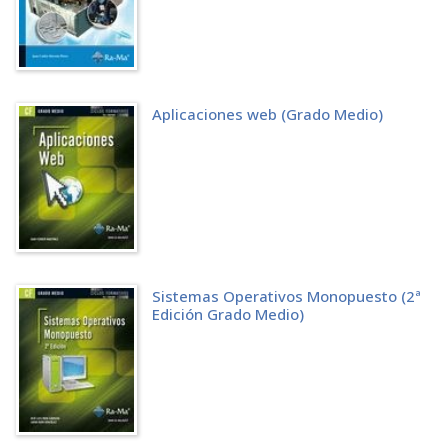
4.4.4 Cómo crear una relación de confianza explícita con un dominio
4.4.4.1 Con Windows Server 2003
4.4.4.2 Con Windows Server 2008
4.4.5 Cómo ver las relaciones de confianza de un dominio
4.4.5.1 Con Windows Server 2008
4.4.5.2 Con Windows Server 2008
Aplicaciones web (Grado Medio)
4.5 LAS UNIDADES ORGANIZATIVAS
4.5.1 Cómo crear una unidad organizativa
4.5.2 Cómo mover una unidad organizativa
4.5.3 Cómo eliminar una unidad organizativa
4.6 EJERCICIOS PROPUESTOS
4.7 TEST DE CONOCIMIENTOS
LA GESTIÓN DE USUARIOS, GRUPOS Y EQUIPOS
5.1 LOS USUARIOS
5.1.1 Los usuarios globales o del dominio
Sistemas Operativos Monopuesto (2ª
5.1.1.1 Cómo crearlos
Edición Grado Medio)
5.1.1.2 Cómo modificarlos
5.1.1.3 Cómo cambiar su nombre
5.1.1.4 Cómo modificar su contraseña
5.1.1.5 Cómo eliminarlos
5.1.1.6 Cómo limitar las horas de conexión de un usuario
5.1.1.7 Cómo limitar las estaciones desde las que conectarse
5.1.1.8 Copiando una cuenta de usuario