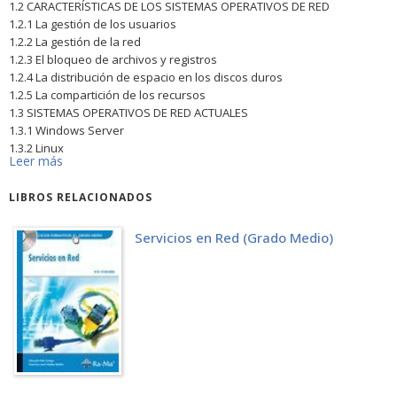
1.2 CARACTERÍSTICAS DE LOS SISTEMAS OPERATIVOS DE RED
1.2.1 La gestión de los usuarios
1.2.2 La gestión de la red
1.2.3 El bloqueo de archivos y registros
1.2.4 La distribución de espacio en los discos duros
1.2.5 La compartición de los recursos
1.3 SISTEMAS OPERATIVOS DE RED ACTUALES
1.3.1 Windows Server
1.3.2 Linux
Leer más
INSTALACIÓN DE UN SISTEMA OPERATIVO EN RED. WINDOWS SERVER
2003/2008
LIBROS RELACIONADOS
2.1 CARACTERÍSTICAS DE WINDOWS SERVER
2.1.1 Windows Server 2003
2.1.2 Windows Server 2008
Servicios en Red (Grado Medio)
2.1.2.1 Opción de instalación básica de Windows Server 2008
2.2 CONSIDERACIONES PREVIAS ANTES DE LA INSTALACIÓN
2.3 PROCEDIENDO CON LA INSTALACIÓN
2.3.1 Con Windows Server 2003
2.3.2 Con Windows Server 2008
2.3.2.1 Finalizando la instalación
2.4 CÓMO CONFIGURAR EL SERVIDOR
2.4.1 Agregar funciones en Windows Server 2003
2.4.2 Agregar funciones en Windows Server 2008