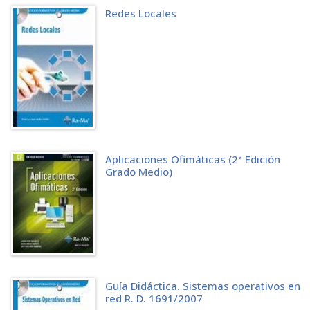
Redes Locales
2.4.2.1 Eliminar funciones del servidor
2.4.2.2 Agregar características
2.5 DOCUMENTACIÓN SOBRE LA INSTALACIÓN Y LAS INCIDENCIAS
2.6 LA INSTALACIÓN DESATENDIDA DE VARIOS EQUIPOS
2.6.1 El Administrador de instalaciones de Windows Server 2003
2.6.1.1 Instalación desatendida
2.7 ACTIVACIÓN DE PRODUCTO DE WINDOWS
2.7.1 Activación de Windows Server 2003
2.7.2 Activación de Windows Server 2008
2.8 EJERCICIOS PROPUESTOS
2.9 TEST DE CONOCIMIENTOS
Aplicaciones Ofimáticas (2ª Edición
LA INSTALACIÓN DE SOFTWARE
Grado Medio)
3.1 LAS ACTUALIZACIONES AUTOMÁTICAS
3.1.1 Desde Windows Server 2003
3.1.2 Desde Windows Server 2008
3.2 LOS PAQUETES DE INSTALACIÓN
3.3 LAS COMPRESIÓN DE LOS DATOS
3.3.1 Los compresores de archivos
3.3.1.1 WinZIP
3.3.1.2 WinRAR
Guía Didáctica. Sistemas operativos en
3.4 AGREGAR O QUITAR PROGRAMAS
red R. D. 1691/2007
3.4.1 La instalación de nuevos programas