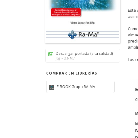
Esta 
asimi
Comen
almac
predi
ampli
Descargar portada (alta calidad)
jpg ~ 2.6 MB
Los c
COMPRAR EN LIBRERÍAS
E-BOOK Grupo RA-MA
E
C
M
I
E
I