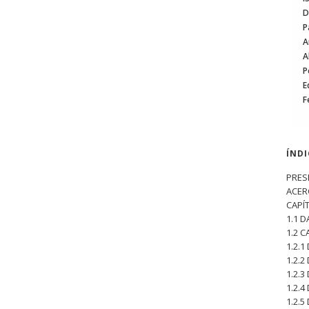
D
P
A
A
P
E
F
ÍND
PRES
ACER
CAPÍ
1.1 
1.2 
1.2.1
1.2.2
1.2.3
1.2.4
1.2.5