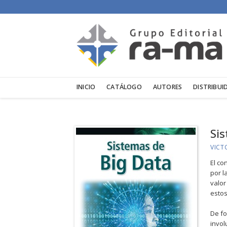
INICIO
CATÁLOGO
AUTORES
DISTRIBUI
Si
VICT
El co
por l
valor
estos
De fo
invol