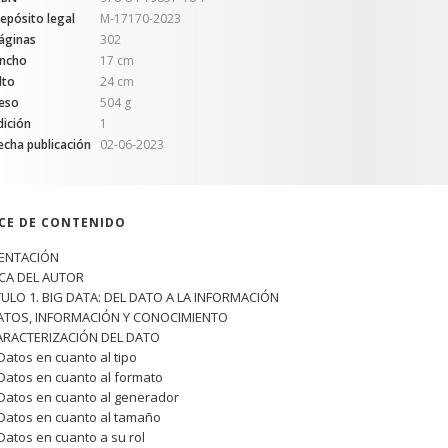
epósito legal
M-17170-2023
áginas
302
ncho
17 cm
lto
24 cm
eso
504 g
dición
1
echa publicación
02-06-2023
ICE DE CONTENIDO
ENTACIÓN
CA DEL AUTOR
TULO 1. BIG DATA: DEL DATO A LA INFORMACIÓN
DATOS, INFORMACIÓN Y CONOCIMIENTO
CARACTERIZACIÓN DEL DATO
 Datos en cuanto al tipo
 Datos en cuanto al formato
 Datos en cuanto al generador
 Datos en cuanto al tamaño
 Datos en cuanto a su rol