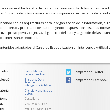
visión general facilita al lector la comprensión sencilla de los temas trata
lación de los distintos elementos que componen el ecosistema de tecnologí
zando por las arquitecturas para la organización de la información, el li
enamiento y procesado del dato, llegando después a las distintas formas d
ctiva, prescriptiva y cognitiva. El gobierno del dato y la gestión de las dis
o e interesante recorrido.
ontenidos adaptados al Curso de Especialización en Inteligencia Artificial y
scritor
Victor Manuel
Compartir en Twitter
López Fandiño
olección
Big data, Data
Compartir en Facebook
Science e
Inteligencia Artificial
ateria
Ciencia y análisis de
datos
dioma
Castellano
AN
9788419857187
SBN
978-84-19857-18-7