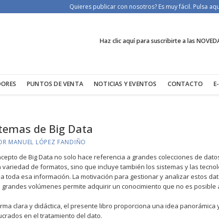
Quieres publicar con nosotros? Es muy fácil. Pulsa a
Haz clic aquí para suscribirte a las NOVED
DORES
PUNTOS DE VENTA
NOTICIAS Y EVENTOS
CONTACTO
E
stemas de Big Data
OR MANUEL LÓPEZ FANDIÑO
ncepto de Big Data no solo hace referencia a grandes colecciones de dat
a variedad de formatos, sino que incluye también los sistemas y las tecn
 a toda esa información. La motivación para gestionar y analizar estos da
 grandes volúmenes permite adquirir un conocimiento que no es posible
rma clara y didáctica, el presente libro proporciona una idea panorámica 
ucrados en el tratamiento del dato.