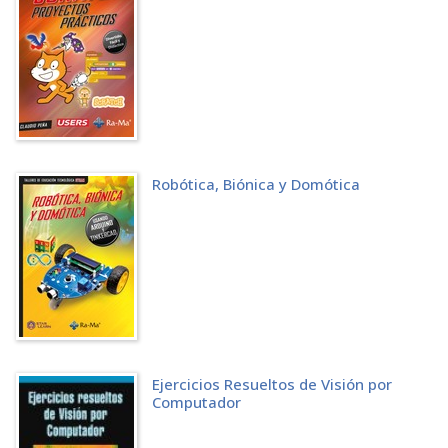
2.4.2 Ejercicios prácticos
CAPÍTULO 3. POSIBILIDADES DEL ESCENARIO
3.1 IMPORTANCIA DE LOS ESCENARIOS
3.2 ORGANIZACIÓN EN CAPAS
3.2.1 Uso básico de las capas
3.2.2 Controlar la superposición de objetos en el escenario
3.3 AJUSTES Y VARIACIONES EN EL FONDO
3.3.1 Trabajar con el fondo
3.4 ENRIQUECER EL ESCENARIO CON SONIDOS
Robótica, Biónica y Domótica
3.4.1 Explorar la biblioteca de sonidos
3.4.2 Agregar un sonido a un objeto
3.4.3 Ajustar el volumen y la duración del sonido
3.4.4 Agregar música de fondo
3.5 ACTIVIDADES
3.5.1 Test de autoevaluación
3.5.2 Ejercicios prácticos
GLOSARIO
PARTE 2
CAPÍTULO 4. PERSONAJES
Ejercicios Resueltos de Visión por
4.1 INTRODUCCIÓN A LOS PERSONAJES
Computador
4.2 CREACIÓN DE PERSONAJES
4.2.1 Conceptualización del personaje