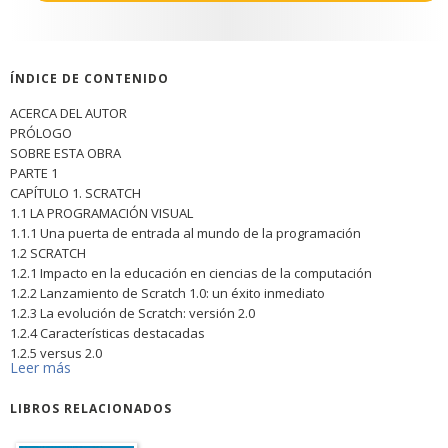
ÍNDICE DE CONTENIDO
ACERCA DEL AUTOR
PRÓLOGO
SOBRE ESTA OBRA
PARTE 1
CAPÍTULO 1. SCRATCH
1.1 LA PROGRAMACIÓN VISUAL
1.1.1 Una puerta de entrada al mundo de la programación
1.2 SCRATCH
1.2.1 Impacto en la educación en ciencias de la computación
1.2.2 Lanzamiento de Scratch 1.0: un éxito inmediato
1.2.3 La evolución de Scratch: versión 2.0
1.2.4 Características destacadas
1.2.5 versus 2.0
Leer más
1.3 SCRATCH 3
1.3.1 Bloques y encaje de bloques
LIBROS RELACIONADOS
1.3.2 Escenario y objetos
1.3.3 Eventos