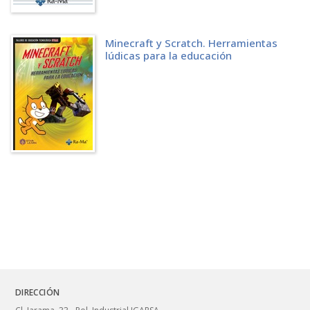
6.2.2 Bloque Si entonces sino
6.2.3 Bloque Esperar hasta
6.2.4 Bloques de control
Minecraft y Scratch. Herramientas
6.2.5 Ejemplos de uso de bloques de control
lúdicas para la educación
6.3 ESTRUCTURAS DE DECISIÓN Y REPETICIÓN
6.3.1 Estructuras de decisión: Si entonces, Si entonces sino
6.3.2 Estructuras de repetición: Repetir, Por siempre, Repetir hasta,
Repetir para siempre
6.4 OPTIMIZACIÓN Y BUENAS PRÁCTICAS
6.4.1 Variables y contadores efectivos
6.4.2 Evitar anidaciones excesivas
6.4.3 Cuidado con la complejidad del código
6.4.4 Sincronización y tiempos de espera
6.4.5 Código eficiente
6.5 ACTIVIDADES
6.5.1 Test de autoevaluación
6.5.2 Ejercicios prácticos
GLOSARIO
DIRECCIÓN