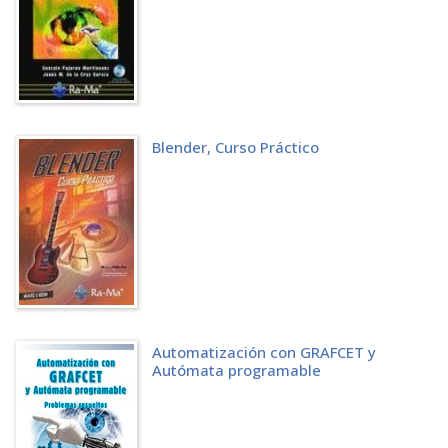
4.2.2 Ejemplos de conceptualización de personajes
4.2.3 Acceso al Editor de personajes
4.2.4 Diseño visual del personaje
4.2.5 Expresiones faciales y posturas
4.2.6 Animaciones y movimientos
4.2.7 Importación de elementos externos
4.2.8 Programación del personaje
Blender, Curso Práctico
4.3 ACTIVIDADES
4.3.1 Test de autoevaluación
4.3.2 Ejercicios prácticos
CAPÍTULO 5. EVENTOS
5.1 INTRODUCCIÓN A LOS EVENTOS
5.1.1 Importancia de los eventos en Scratch 3
5.2 TIPOS DE EVENTOS EN SCRATCH
5.2.1 Eventos de usuario
5.2.2 Eventos de teclado
5.2.3 Eventos de tiempo
5.2.4 Eventos de sensibilidad
Automatización con GRAFCET y
Autómata programable
5.3 BLOQUES DE EVENTOS
5.3.1 Bloque Al presionar la bandera verde
5.3.2 Bloque Al hacer clic en [Objeto]
5.3.3 Bloque Al presionar tecla [Tecla]