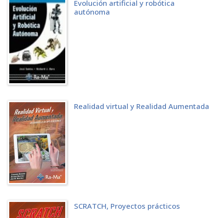
1.3.4 Secuenciación
Evolución artificial y robótica
autónoma
1.3.5 Control de flujo
1.3.6 Variables
1.3.7 Sensibilidad a los contextos
1.3.8 Compartir y explorar proyectos
1.3.9 Prueba y depuración
1.4 ACTIVIDADES
1.4.1 Test de autoevaluación
1.4.2 Ejercicios prácticos
CAPÍTULO 2. APROVECHA LA INTERFAZ DE USUARIO
2.1 VERSIÓN ONLINE E INSTALABLE
Realidad virtual y Realidad Aumentada
2.2 PRIMEROS PASOS
2.2.1 Cómo acceder a la versión online
2.2.2 Cómo instalar la versión descargable
2.3 USO PRÁCTICO DE LA INTERFAZ EN SCRATCH 3
2.3.1 Escenario
2.3.2 Bloques y encaje de bloques
2.3.3 Objetos
2.3.4 Área de escritura de bloques
2.3.5 Barra de Menús
2.3.6 Área de previsualización
SCRATCH, Proyectos prácticos
2.4 ACTIVIDADES
2.4.1 Test de autoevaluación