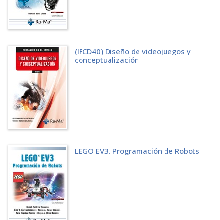
5.4 SCRIPTS UTILIZANDO EVENTOS
5.4.1 Desencadenantes del usuario
5.4.2 Multiplicidad de eventos
5.4.3 Personalización avanzada
5.4.4 Combinación de eventos
5.4.5 Interconexión con acciones
(IFCD40) Diseño de videojuegos y
conceptualización
5.4.6 Eventos repetitivos
5.4.7 Visualización y depuración
5.4.8 Creación de scripts
5.5 SINCRONIZACIÓN DE EVENTOS Y MOVIMIENTOS
5.5.1 Integración
5.5.2 Eventos de teclado y clic
5.5.3 Secuenciación
5.6 ANIMACIONES SINCRONIZADAS EN SCRATCH 3
5.6.1 Crear una animación
5.7 ACTIVIDADES
LEGO EV3. Programación de Robots
5.7.1 Test de autoevaluación
5.7.2 Ejercicios prácticos
CAPÍTULO 6. CONTROL DE FLUJO
6.1 INTRODUCCIÓN
6.1.1 Relevancia del control de flujo en el contexto de Scratch 3
6.2 BLOQUES FUNDAMENTALES DE CONTROL DE FLUJO
6.2.1 Bloque Si entonces