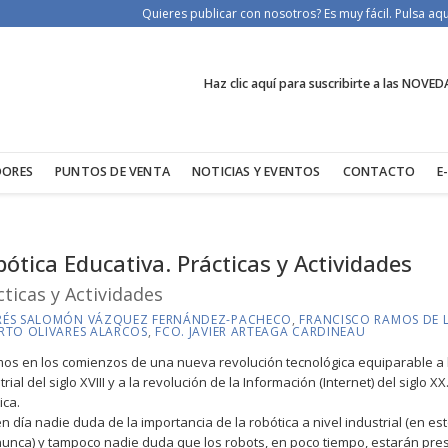
Quieres publicar con nosotros? Es muy fácil. Pulsa a
Haz clic aquí para suscribirte a las NOVED
DORES
PUNTOS DE VENTA
NOTICIAS Y EVENTOS
CONTACTO
E
ótica Educativa. Prácticas y Actividades
cticas y Actividades
ÉS SALOMÓN VÁZQUEZ FERNÁNDEZ-PACHECO
,
FRANCISCO RAMOS DE 
RTO OLIVARES ALARCOS
,
FCO. JAVIER ARTEAGA CARDINEAU
os en los comienzos de una nueva revolución tecnológica equiparable a 
trial del siglo XVIII y a la revolución de la Información (Internet) del siglo XX
ica.
n día nadie duda de la importancia de la robótica a nivel industrial (en e
unca) y tampoco nadie duda que los robots, en poco tiempo, estarán pr