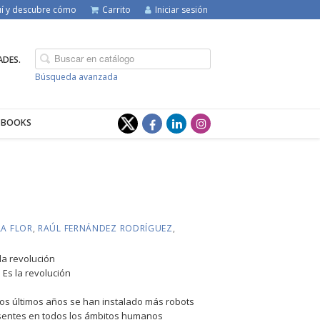
quí y descubre cómo
Carrito
Iniciar sesión
ADES.
Búsqueda avanzada
-BOOKS
LA FLOR
,
RAÚL FERNÁNDEZ RODRÍGUEZ
,
la revolución
. Es la revolución
stos últimos años se han instalado más robots
esentes en todos los ámbitos humanos