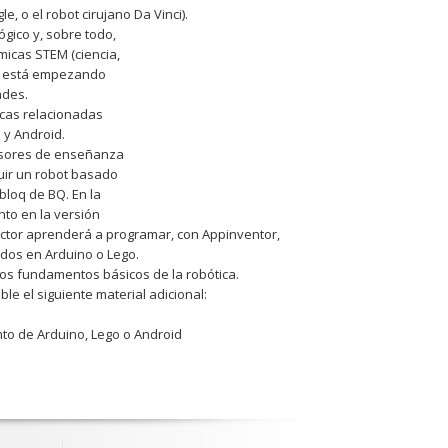
 o el robot cirujano Da Vinci).
gico y, sobre todo,
micas STEM (ciencia,
 se está empezando
ades.
icas relacionadas
 y Android.
fesores de enseñanza
ruir un robot basado
bloq de BQ. En la
to en la versión
lector aprenderá a programar, con Appinventor,
ados en Arduino o Lego.
los fundamentos básicos de la robótica.
e el siguiente material adicional:
anto de Arduino, Lego o Android