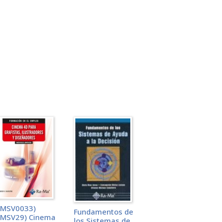
IMSV0033)
Fundamentos de
IMSV29) Cinema
los Sistemas de
avanzado)