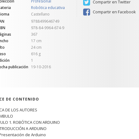
olección
Profesional
Compartir en Twitter
ateria
Robótica educativa
Compartir en Facebook
dioma
Castellano
AN
9788499646749
SBN
978-84-9964-674-9
áginas
367
ncho
17 cm
lto
24 cm
eso
616 g
dición
1
echa publicación
19-10-2016
ICE DE CONTENIDO
CA DE LOS AUTORES
ÁMBULO
TULO 1. ROBÓTICA CON ARDUINO
INTRODUCCIÓN A ARDUINO
 Presentación de Arduino