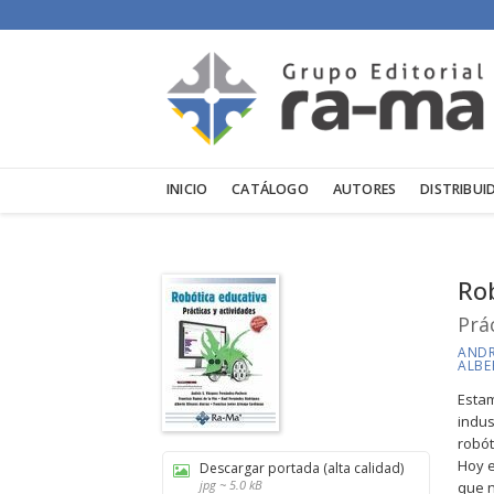
INICIO
CATÁLOGO
AUTORES
DISTRIBUI
Rob
Prá
ANDR
ALBE
Estam
indus
robót
Hoy e
Descargar portada (alta calidad)
jpg ~ 5.0 kB
que n