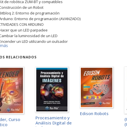
 Kit de robótica ZUM-BT y compatibles
 Construcción de un Robot
 Bitbloq 2: Entorno de programación
 Arduino: Entorno de programación (AVANZADO)
ACTIVIDADES CON ARDUINO
 Hacer que un LED parpadee
 Cambiar la luminosidad de un LED
 Encender un LED utilizando un pulsador
 más
 Mandar datos por puerto serie
 Mandar el estado de un botón por puerto serie
ROS RELACIONADOS
 Definición de variables
 Robot Loro
 Movimiento de servos de rotación continua
 Movimiento de servos de rotación continua (2)
0 Movimiento de servos de posición
1 Robot que retrocede ante choques
2 Motor de Corriente Continua (actividad de nivel avanzado)
3 Sensor Digital: Infrarrojo
4 Robot Sigue Líneas
5 Sensor Digital: Ultrasonidos
Edison Robots
6 Sensor Analógico: Potenciómetro
Procesamiento y
(
der, Curso
7 Sensor Analógico: LDR
Análisis Digital de
(
tico
8 Comunicación Infrarrojos: tu robot y tu tele hablan (actividada de nivel 