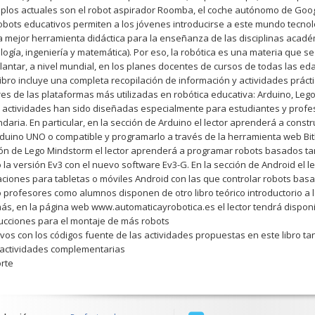
plos actuales son el robot aspirador Roomba, el coche autónomo de Google,
obots educativos permiten a los jóvenes introducirse a este mundo tecnoló
a mejor herramienta didáctica para la enseñanza de las disciplinas acadé
logía, ingeniería y matemática). Por eso, la robótica es una materia que
lantar, a nivel mundial, en los planes docentes de cursos de todas las ed
libro incluye una completa recopilación de información y actividades práct
res de las plataformas más utilizadas en robótica educativa: Arduino, Lego
 actividades han sido diseñadas especialmente para estudiantes y pro
daria. En particular, en la sección de Arduino el lector aprenderá a const
duino UNO o compatible y programarlo a través de la herramienta web Bit
ón de Lego Mindstorm el lector aprenderá a programar robots basados tan
 la versión Ev3 con el nuevo software Ev3-G. En la sección de Android el 
aciones para tabletas o móviles Android con las que controlar robots bas
 profesores como alumnos disponen de otro libro teórico introductorio a 
s, en la página web www.automaticayrobotica.es el lector tendrá disponibl
trucciones para el montaje de más robots
hivos con los códigos fuente de las actividades propuestas en este libro t
 actividades complementarias
orte