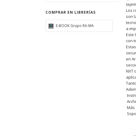
(ejem
Los r
COMPRAR EN LIBRERÍAS
son l
tecno
E-BOOK Grupo RA-MA
a imp
Este 
con t
Estas
secun
en Ar
secci
NXT o
aplic
Tanto
Ademá
 Ins
 Arc
 Más
 Sop