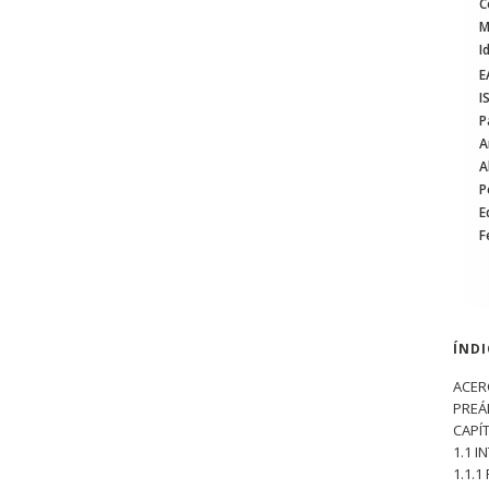
C
M
I
E
I
P
A
A
P
E
F
ÍND
ACER
PRE
CAPÍ
1.1 
1.1.1