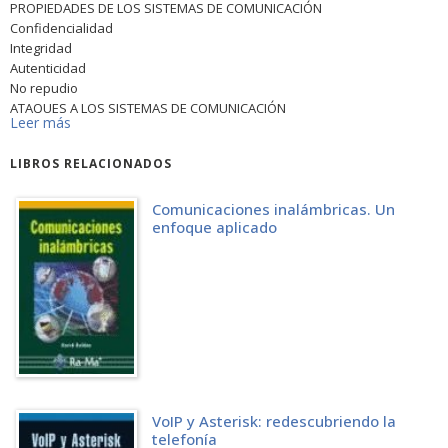
PROPIEDADES DE LOS SISTEMAS DE COMUNICACIÓN
Confidencialidad
Integridad
Autenticidad
No repudio
ATAQUES A LOS SISTEMAS DE COMUNICACIÓN
Leer más
Interceptación
Interrupción
LIBROS RELACIONADOS
Modificación
Fabricación
ELEMENTOS DE UNA VPN
Comunicaciones inalámbricas. Un
enfoque aplicado
Red privada o subred local
Red insegura
Túnel VPN
Servidor
Router
Usuario remoto o road warrior
Oficina remota o wateway
ESCENARIOS DE UNA VPN.
Punto (road warrior) a punto (road warrior)
LAN (oficina remota) a LAN (oficina remota)
VoIP y Asterisk: redescubriendo la
LAN (oficina remota) a road warrior
telefonía