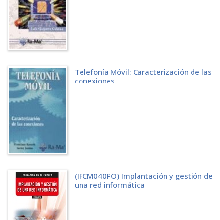
Ejemplos de trazas realizadas
NETCAT
Opciones
Formato de salida
Ejemplos realizados
NETSTAT
Opciones
Telefonía Móvil: Caracterización de las
Formato de salida
conexiones
Ejemplos realizados
TCPDUMP
Opciones
Expresiones
Formato de salida
Ejemplos de capturas de datos
CRIPTOGRAFÍA DE CLAVE PÚBLICA
HISTORIA DE LA CRIPTOGRAFÍA
Criptografía clásica
Criptografía medieval
(IFCM040PO) Implantación y gestión de
Criptografía moderna
una red informática
CRIPTOGRAFÍA DE CLAVE SIMÉTRICA
Cifrado con clave simétrica
ALGORITMOS DE CIFRADO DE CLAVE SIMÉTRICA