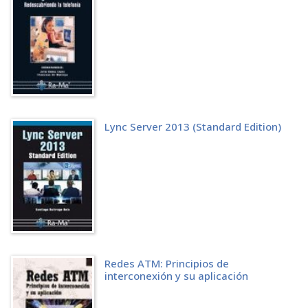
ADMINISTRACIÓN DE REDES TCP/IP
MODELO DE REFERENCIA TCP/IP
Nivel de acceso a red
Nivel de Internet
Nivel de transporte
Nivel de aplicación
ROUTERS
Multipuesto vs Monopuesto
NAT (Network Address Translation)
Publicación de servicios en Internet
Lync Server 2013 (Standard Edition)
Redirección de puertos en un router convencional (http)
Redirección de puertos en un router convencional (telnet)
SERVICIO DNS DINÁMICO
Registro de un dominio en DynDNS
Instalación y configuración del cliente ddclient
IPTABLES
Funcionamiento del filtrado en el núcleo
Opciones
Ejemplos de reglas de filtrado
Ejemplos de reglas NAT
Redes ATM: Principios de
interconexión y su aplicación
MTR
Opciones
Formato de salida