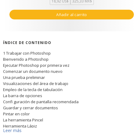
18,92 US$
325,33 MX$
Añadir al carrito
ÍNDICE DE CONTENIDO
1 Trabajar con Photoshop
Bienvenido a Photoshop
Ejecutar Photoshop por primera vez
Comenzar un documento nuevo
Una prueba preliminar
Visualizaciones del área de trabajo
Empleo de la tecla de tabulación
La barra de opciones
Confi guración de pantalla recomendada
Guardar y cerrar documentos
Pintar en color
La herramienta Pincel
Herramienta Lápiz
Leer más
Utilización de la tecla Mayúsculas