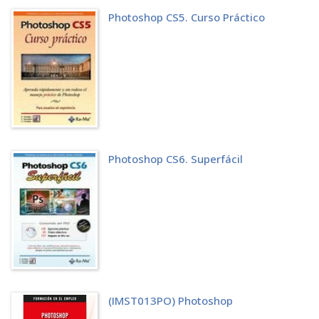
Manejo general de los paneles de ajuste
Photoshop CS5. Curso Práctico
Corrección de sombras e iluminaciones
Control avanzado del color
Trabajar con imágenes en B/N
Simulación de los colores de impresión
4 Manejo de Filtros
Galería de fi ltros
Filtro Relieve
Filtro Licuar
Otros fi ltros
5 Trabajando con Selecciones
Photoshop CS6. Superfácil
Qué es una Selección
Trabajando con Selecciones
Manejo básico de Selecciones
Selecciones con desvanecimiento
Herramientas de creación de Selecciones
Filtros y Selecciones
Guardar y cargar Selecciones
6 Manejo de capas
Creación de capas
Pintar sobre capas
(IMST013PO) Photoshop
Borrar el contenido de las capas