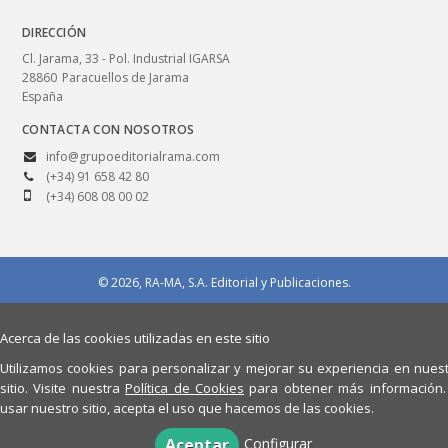
DIRECCIÓN
Cl. Jarama, 33 - Pol. Industrial IGARSA
28860
Paracuellos de Jarama
España
CONTACTA CON NOSOTROS
info@grupoeditorialrama.com
(+34) 91 658 42 80
(+34) 608 08 00 02
© 2026, RA-MA, S.A. Editorial y Publicaciones.
Aviso legal
Política de privacidad
Políticas de compra/devolución
Política de cookies
Quiénes somos
Acerca de las cookies utilizadas en este sitio
Utilizamos cookies para personalizar y mejorar su experiencia en nues
sitio. Visite nuestra
Política de Cookies
para obtener más información.
usar nuestro sitio, acepta el uso que hacemos de las cookies.
Configurar
Aceptar