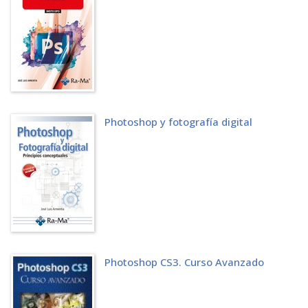
Modifi cación de la pintura de las capas
Selecciones y capas
Desplazamiento y activación de capas
Transformación de capas
Manejo de capas
Crear capas a partir del Fondo
Recortes reversibles
Duplicar capas
Trabajando con el portapapeles
Photoshop y fotografía digital
Copiar y Copiar combinado
Trabajar con herramientas sobre capas
7 Trabajar con texto
Introducción
Creación de una capa de texto
Trabajando con varias capas de texto
Escribir y modifi car texto
Atributos de texto
Otras funciones de las capas de texto
8 Ayudas al trabajo
Photoshop CS3. Curso Avanzado
Trabajando con paletas
Dibujo de precisión
Bridge, el gestor de archivos