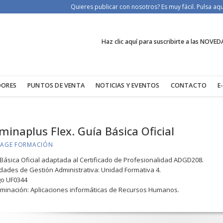
Quieres publicar con nosotros? Es muy fácil. Pulsa a
Haz clic aquí para suscribirte a las NOVED
DORES
PUNTOS DE VENTA
NOTICIAS Y EVENTOS
CONTACTO
E
inaplus Flex. Guía Básica Oficial
 SAGE FORMACIÓN
Básica Oficial adaptada al Certificado de Profesionalidad ADGD208.
idades de Gestión Administrativa: Unidad Formativa 4.
go UF0344
inación: Aplicaciones informáticas de Recursos Humanos.