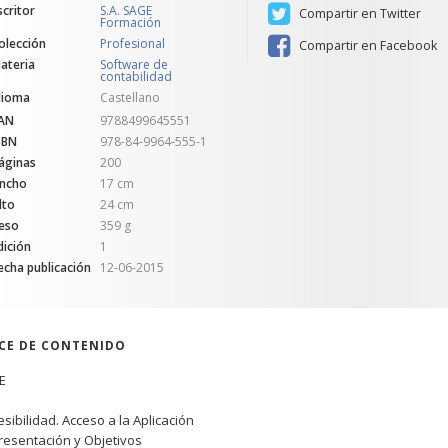
scritor
S.A. SAGE
Compartir en Twitter
Formación
olección
Profesional
Compartir en Facebook
ateria
Software de
contabilidad
dioma
Castellano
AN
9788499645551
SBN
978-84-9964-555-1
áginas
200
ncho
17 cm
lto
24 cm
eso
359 g
dición
1
echa publicación
12-06-2015
ICE DE CONTENIDO
E
esibilidad. Acceso a la Aplicación
Presentación y Objetivos