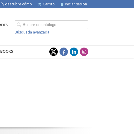
quí y descubre cómo
Carrito
Iniciar sesión
ADES.
Búsqueda avanzada
-BOOKS