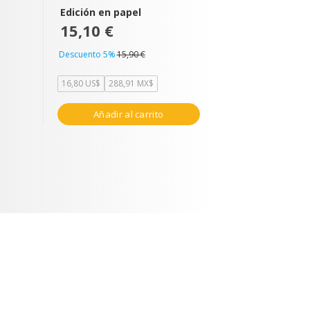
Edición en papel
15,10 €
Descuento 5%
15,90 €
16,80 US$
288,91 MX$
Añadir al carrito