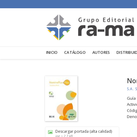
INICIO
CATÁLOGO
AUTORES
DISTRIBUI
Nom
S.A.
Guía 
Activ
Códi
Denom
Descargar portada (alta calidad)
jpg ~ 2.7 kB