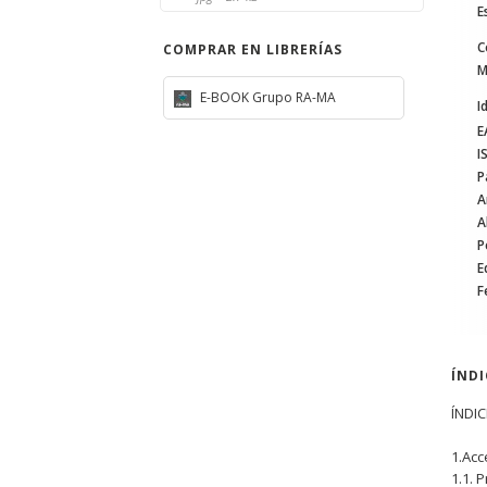
E
C
COMPRAR EN LIBRERÍAS
M
E-BOOK Grupo RA-MA
I
E
I
P
A
A
P
E
F
ÍND
ÍNDIC
1.Acc
1.1. 