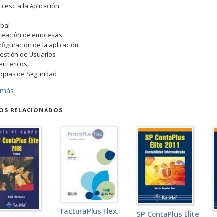
Acceso a la Aplicación
obal
Creación de empresas
nfiguración de la aplicación
Gestión de Usuarios
Periféricos
Copias de Seguridad
 más
torno del Sistema y enlaces con otras aplicaciones
Enlace contable
ROS RELACIONADOS
Configuración para Comunicaciones
Configuración de documentos
nvenios
Datos de convenios
Categorías Profesionales
Paso de datos
Actualización de tablas salariales
mpresas
Cuentas Bancarias
FacturaPlus Flex.
SP ContaPlus Élite