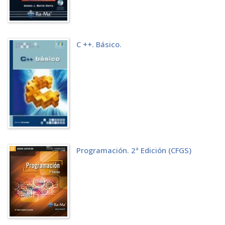
A ENTORNO DE DESARROLLO
B NOVEDADES EN C# 30
C CÓDIGOS DE CARACTERES
D NET PARA LINUX
C ++. Básico.
Programación. 2ª Edición (CFGS)