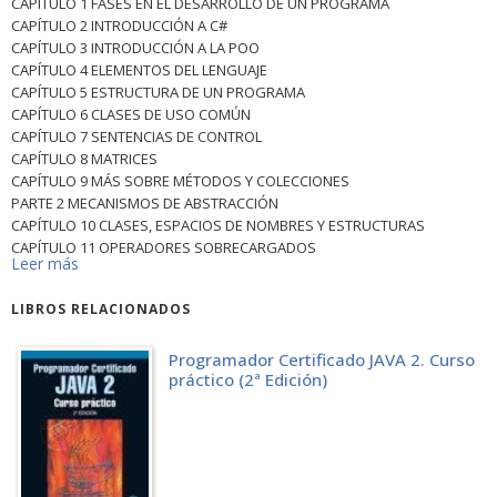
CAPÍTULO 1 FASES EN EL DESARROLLO DE UN PROGRAMA
CAPÍTULO 2 INTRODUCCIÓN A C#
CAPÍTULO 3 INTRODUCCIÓN A LA POO
CAPÍTULO 4 ELEMENTOS DEL LENGUAJE
CAPÍTULO 5 ESTRUCTURA DE UN PROGRAMA
CAPÍTULO 6 CLASES DE USO COMÚN
CAPÍTULO 7 SENTENCIAS DE CONTROL
CAPÍTULO 8 MATRICES
CAPÍTULO 9 MÁS SOBRE MÉTODOS Y COLECCIONES
PARTE 2 MECANISMOS DE ABSTRACCIÓN
CAPÍTULO 10 CLASES, ESPACIOS DE NOMBRES Y ESTRUCTURAS
CAPÍTULO 11 OPERADORES SOBRECARGADOS
Leer más
CAPÍTULO 12 CLASES DERIVADAS E INTERFACES
CAPÍTULO 13 TIPOS Y MÉTODOS GENÉRICOS
LIBROS RELACIONADOS
CAPÍTULO 14 EXCEPCIONES
CAPÍTULO 15 FLUJOS
PARTE 3 DISEÑO Y PROGRAMACIÓN
Programador Certificado JAVA 2. Curso
práctico (2ª Edición)
CAPÍTULO 16 ESTRUCTURAS DINÁMICAS
CAPÍTULO 17 ALGORITMOS
CAPÍTULO 18 HILOS
CAPÍTULO 19 INTERFACES GRÁFICAS Y APLICACIONES PARA
INTERNET
PARTE 4 APÉNDICES