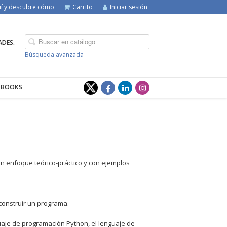
quí y descubre cómo
Carrito
Iniciar sesión
ADES.
Búsqueda avanzada
-BOOKS
un enfoque teórico-práctico y con ejemplos
 construir un programa.
nguaje de programación Python, el lenguaje de