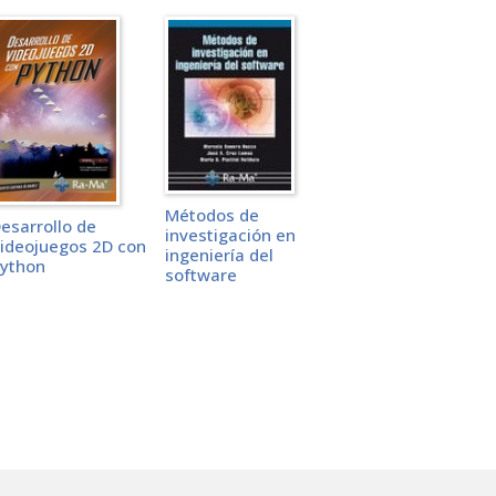
Métodos de
esarrollo de
investigación en
ideojuegos 2D con
ingeniería del
ython
software