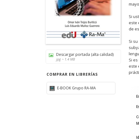
mayor
Si us
este 
de es
Si su
subya
lengu
Descargar portada (alta calidad)
jpg ~ 1.4 MB
Si es
este 
práct
COMPRAR EN LIBRERÍAS
E-BOOK Grupo RA-MA
E
E
C
M
I