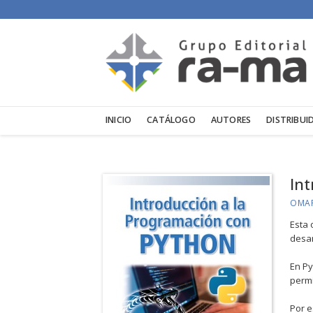
INICIO
CATÁLOGO
AUTORES
DISTRIBUI
In
OMAR
Esta 
desar
En Py
permi
Por e