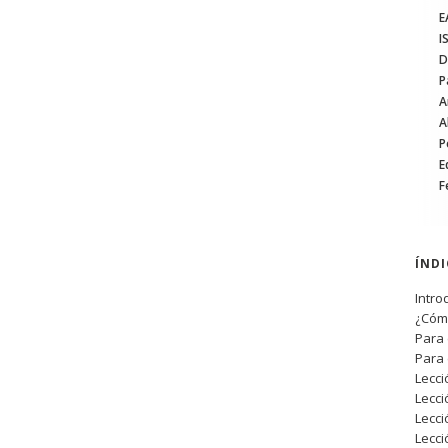
E
I
D
P
A
A
P
E
F
ÍND
Intro
¿Cómo
Para 
Para 
Lecci
Lecci
Lecci
Lecci