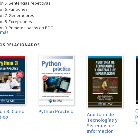
ón 5. Sentencias repetitivas
ón 6. Funciones
ón 7. Generadores
ón 8. Excepciones
ón 9. Primeros pasos en POO
 más
ón 10. Constructores y encapsulamiento
ón 11. Herencia
ROS RELACIONADOS
ón 12. Polimorfismo
ón 13. Strings
ón 14. Módulos y paquetes
ón 15. Archivos de texto
ón 16. Archivos binarios
ón 17. Ventanas
ón 18. Controles UI
ón 19. Texto multilínea y botones
ón 20. Variables UI
ón 21. Radiobuttons y heckbuttons
ón 22. Menús, ventanas y xplorador
C
Python Práctico
on 3. Curso
ón 23. Explorador y listas de opciones
Auditoría de
p
tico
Tecnologías y
ografía
s
Sistemas de
Información