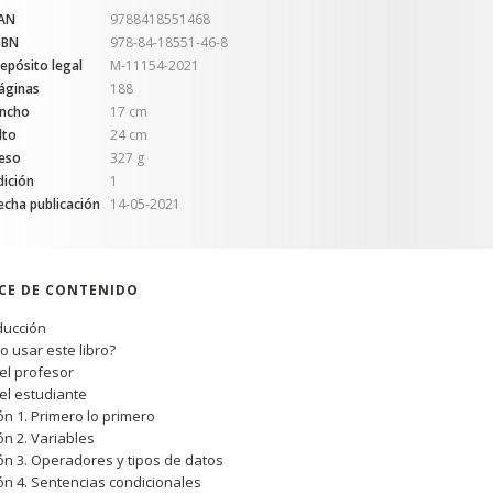
AN
9788418551468
SBN
978-84-18551-46-8
epósito legal
M-11154-2021
áginas
188
ncho
17 cm
lto
24 cm
eso
327 g
dición
1
echa publicación
14-05-2021
ICE DE CONTENIDO
ducción
 usar este libro?
el profesor
el estudiante
ón 1. Primero lo primero
ón 2. Variables
ón 3. Operadores y tipos de datos
ón 4. Sentencias condicionales