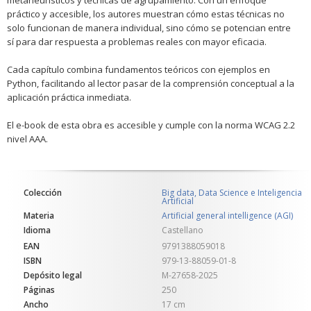
metaheurísticos y técnicas de agrupamiento. Con un enfoque
práctico y accesible, los autores muestran cómo estas técnicas no
solo funcionan de manera individual, sino cómo se potencian entre
sí para dar respuesta a problemas reales con mayor eficacia.
Cada capítulo combina fundamentos teóricos con ejemplos en
Python, facilitando al lector pasar de la comprensión conceptual a la
aplicación práctica inmediata.
El e-book de esta obra es accesible y cumple con la norma WCAG 2.2
nivel AAA.
Colección
Big data, Data Science e Inteligencia
Artificial
Materia
Artificial general intelligence (AGI)
Idioma
Castellano
EAN
9791388059018
ISBN
979-13-88059-01-8
Depósito legal
M-27658-2025
Páginas
250
Ancho
17 cm