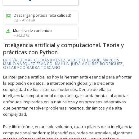
Descargar portada (alta calidad)
jpg ~ 417.4 kB
Muestra de contenido
~ 962.2 kB
Inteligencia artificial y computacional. Teoría y
prácticas con Python
ERIK VALDEMAR CUEVAS JIMÉNEZ
,
ALBERTO LUQUE
,
MARCOS
MARIO VÁSQUEZ FRANCO
,
NAHUN JUDÁ AGUIRRE RODRÍGUEZ
,
OSCAR FCO BARBA TOSCANO
La inteligencia artificial es hoy la herramienta esencial para afrontar
la explosión de datos, la interconexión global y la creciente
complejidad de los sistemas modernos. Dentro de ella, la
inteligencia computacional ocupa un lugar fundamental, al aportar
enfoques inspirados en la naturaleza y en procesos adaptativos
que permiten resolver problemas inciertos, dinámicos y de alta
complejidad.
Este libro reúne, en un solo volumen, cuatro pilares de la inteligencia
computacional moderna: lógica difusa, redes neuronales, algoritmos