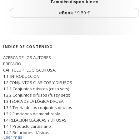
También disponible en
eBook
/ 9,50 €
ÍNDICE DE CONTENIDO
ACERCA DE LOS AUTORES
PREFACIO
CAPÍTULO 1. LÓGICA DIFUSA.
1.1. INTRODUCCIÓN
1.2 CONJUNTOS CLÁSICOS Y DIFUSOS
1.2.1 Conjuntos clásicos (crisp sets)
1.2.2 Conjuntos difusos (fuzzy sets)
1.3 TEORÍA DE LA LÓGICA DIFUSA
1.3.1 Teoría de los conjuntos difusos
1.3.2 Funciones de membresía
1.4 RELACIÓN CLÁSICAS Y DIFUSAS
1.4.1 Producto cartesiano
1.4.2 Relaciones clásicas
Leer más
1.4.3 Relaciones difusas