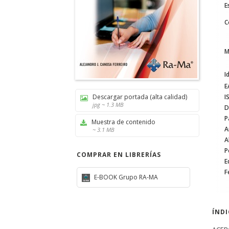
E
C
M
I
E
Descargar portada (alta calidad)
I
jpg ~ 1.3 MB
D
P
Muestra de contenido
A
~ 3.1 MB
A
P
COMPRAR EN LIBRERÍAS
E
F
E-BOOK Grupo RA-MA
ÍND