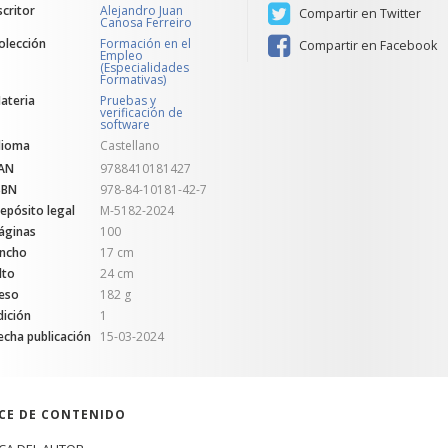
scritor
Alejandro Juan
Compartir en Twitter
Canosa Ferreiro
olección
Formación en el
Compartir en Facebook
Empleo
(Especialidades
Formativas)
ateria
Pruebas y
verificación de
software
dioma
Castellano
AN
9788410181427
SBN
978-84-10181-42-7
epósito legal
M-5182-2024
áginas
100
ncho
17 cm
lto
24 cm
eso
182 g
dición
1
echa publicación
15-03-2024
ICE DE CONTENIDO