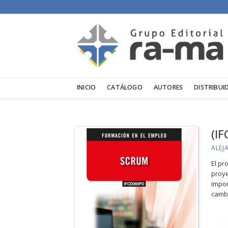
INICIO
CATÁLOGO
AUTORES
DISTRIBUI
(I
ALEJ
El pr
proye
impor
cambi