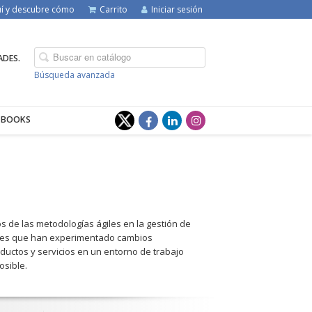
quí y descubre cómo
Carrito
Iniciar sesión
ADES.
Búsqueda avanzada
-BOOKS
ios de las metodologías ágiles en la gestión de
ores que han experimentado cambios
ductos y servicios en un entorno de trabajo
osible.