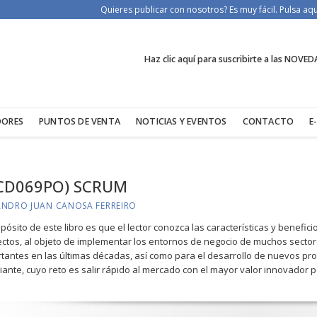
Quieres publicar con nosotros? Es muy fácil. Pulsa a
Haz clic aquí para suscribirte a las NOVED
DORES
PUNTOS DE VENTA
NOTICIAS Y EVENTOS
CONTACTO
E
FCD069PO) SCRUM
ANDRO JUAN CANOSA FERREIRO
opósito de este libro es que el lector conozca las características y benefic
ctos, al objeto de implementar los entornos de negocio de muchos sect
tantes en las últimas décadas, así como para el desarrollo de nuevos pro
ante, cuyo reto es salir rápido al mercado con el mayor valor innovador p