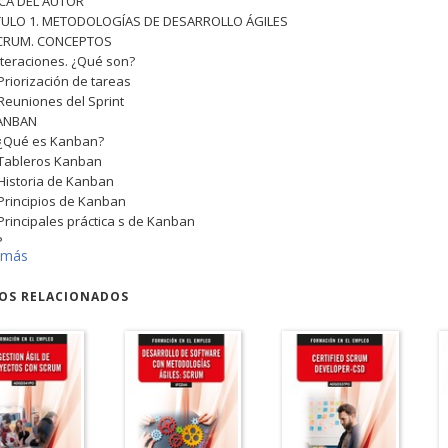
CA DEL AUTOR
TULO 1. METODOLOGÍAS DE DESARROLLO ÁGILES
SCRUM. CONCEPTOS
 Iteraciones. ¿Qué son?
 Priorización de tareas
 Reuniones del Sprint
KANBAN
 ¿Qué es Kanban?
 Tableros Kanban
 Historia de Kanban
 Principios de Kanban
 Principales práctica s de Kanban
P
 más
 Historia de XP
 Utilización de metodologías hoy en día
ROS RELACIONADOS
 ¿Qué es XP?
 ¿Cómo funciona XP?
 Valores de XP
 Fases en XP
 Roles de XP
¿CUÁNDO UTILIZAR CADA UNA DE LAS METODOLOGÍAS?
DIFERENCIAS ENTRE SCRUM Y KANBAN
CÓMO COMBINAR SCRUM Y KANBAN