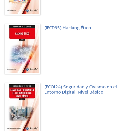
2.5 "BLIND SQL INJECTION"
2.5.1 Conociendo las tablas de sistema
2.5.2 "Blind SQLi" basado en respuestas TRUE / FALSE
2.5.3 "Blind SQLi" basado en retardos de tiempo
2.6 ATAQUE "MYSQL INJECTION" PARA CREAR UNA WEBSHELL
(IFCD95) Hacking Ético
2.6.1 Cláusulas de MySQL necesarias para el ataque
2.6.2 Shell en el servidor web
2.6.3 Pasos del ataque
2.6.4 Alternativas ante problemas en el ataque
2.7 ATAQUE CONTRA SERVIDOR DE BASES DE DATOS MEDIANTE
METASPLOIT
2.7.1 "Metasploit Framework"
2.7.2 Escaneo en busca de servidor de BBDD
2.7.3 Obtención de credenciales del servidor BBDD
2.7.4 Conseguir el control del servidor (SHELL)
(FCOI24) Seguridad y Civismo en el
2.8 XML INJECTION
Entorno Digital. Nivel Básico
CAPÍTULO 3. CROSS SITE SCRIPTING
3.1 DESCRIPCIÓN DEL PROBLEMA
3.2 XSS REFLEJADO
3.3 XSS PERSISTENTE
3.4 DOM BASED XSS
3.5 CROSS SITE REQUEST FORGERY