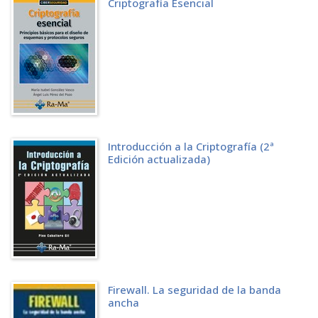
Criptografía Esencial
5.3.1 Cross Site Scripting
5.3.2 DNS Spoofing
5.4 CROSS ORIGIN RESOURCE SHARING (CORS)
5.4.1 Web Shell Reversa
5.5 WEBSOCKETS
5.5.1 Websocket para escanear puertos
5.5.2 Websocket para escanear redes
5.6 WEBWORKERS
5.6.1 "Botnet DDoS" mediante webworkers
5.6.2 Crackeo de hashes con webworkers
Introducción a la Criptografía (2ª
CAPÍTULO 6. WEB APPLICATION FIREWALL
Edición actualizada)
6.1 INTRODUCCIÓN
6.1.1 Modelos de seguridad
6.1.2 Modos de implementación
6.1.3 Tipo de comprobaciones que realiza un WAF
6.1.4 Diferencia entre IPS y WAF
6.1.5 Productos WAF comerciales
6.1.6 Productos WAF no comerciales
6.1.7 Otras modalidades de WAF
6.2 TÉCNICAS PARA DETECTAR UN WAF
Firewall. La seguridad de la banda
6.3 TÉCNICAS DE EVASIÓN DE WAF BASADO EN HPP Y HPF
ancha
BIBLIOGRAFÍA