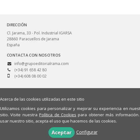
DIRECCIÓN
Cl. Jarama, 33 - Pol. Industrial IGARSA
28860
Paracuellos de Jarama
España
CONTACTA CON NOSOTROS
info@grupoeditorialrama.com
(+34) 91 658 42 80
(+34) 608 08 00 02
Acerca de las cookies utilizadas en este sitio
© 2026, RA-MA, S.A. Editorial y Publicaciones.
Utilizamos cookies para personalizar y mejorar su experiencia en nues
Aviso legal
Política de privacidad
Políticas de compra/devolución
sitio. Visite nuestra
Política de Cookies
para obtener más información.
Política de cookies
Quiénes somos
usar nuestro sitio, acepta el uso que hacemos de las cookies.
Configurar
Aceptar