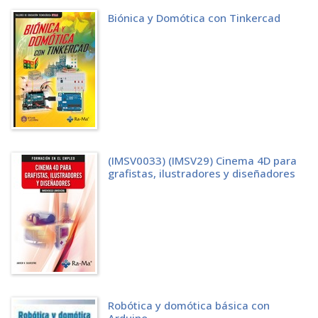
4.8 SIMULACIÓN
Biónica y Domótica con Tinkercad
4.9 CARRERAS DE VEHÍCULOS
4.9.1 ROL (RPG)
4.9.2 Narrativa
4.9.3 Riesgo
4.9.4 Habilidades
4.9.5 Misiones
4.9.6 Diálogo
4.9.7 Juegos roguelike
4.10 CINEMATOGRAFÍA CUASI INTERACTIVA
CAPÍTULO 5 VIDEOJUEGOS INDEPENDIENTES
(IMSV0033) (IMSV29) Cinema 4D para
5.1 COMPONENTES ARTÍSTICOS
grafistas, ilustradores y diseñadores
5.2 ¿QUÉ LOS HACE DIFERENTES?
5.3 DIFERENCIAS EN LA NARRATIVA
CAPÍTULO 6 EMOCIONES Y CATARSIS
6.1 PROYECCIÓN SOCIAL Y PERSONAL
6.1.1 Diferencias con la cinematografía cuasi interactiva
6.1.2 Conclusión
CAPÍTULO 7 UNA COMUNIDAD CIBERNÉTICA
7.1 MULTIJUGADOR
7.2 RETRANSMISIÓN DE PARTIDAS
Robótica y domótica básica con
7.3 NUEVO ROL CONTEMPORÁNEO: JUGADOR-AUDIENCIA