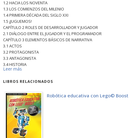
1.2 HACIA LOS NOVENTA
1.3 LOS COMIENZOS DEL MILENIO
1.4 PRIMERA DÉCADA DEL SIGLO XXI
1.5 ¡JUGUEMOS!
CAPÍTULO 2 ROLES DE DESARROLLADOR Y JUGADOR
2.1 DIÁLOGO ENTRE EL JUGADOR Y EL PROGRAMADOR
CAPÍTULO 3 ELEMENTOS BÁSICOS DE NARRATIVA
3.1 ACTOS
3.2 PROTAGONISTA
3.3 ANTAGONISTA
3.4 HISTORIA
Leer más
3.4.1 Narrativa lineal
3.4.2 Narrativa interactiva
LIBROS RELACIONADOS
3.5 DIÁLOGO
3.5.1 Diálogo indirecto
3.5.2 Diálogo dirigido al jugador-actor
Robótica educativa con Lego© Boost
3.5.3 Diálogo dirigido al jugador-espectador
CAPÍTULO 4 NARRATIVA SEGÚN GÉNERO
4.1 AVENTURAS CONVERSACIONALES
4.1.1 Objetos
4.1.2 Diálogos
4.1.3 Diseño