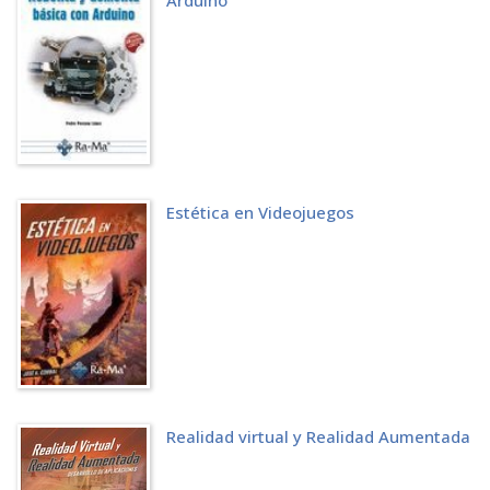
Arduino
7.4 COMUNIDAD DESARROLLADORA
7.5 RETOS GLOSARIO
ACRÓNIMOS
LUDOGRAFÍA
REFERENCIAS
ÍNDICE ALFABÉTICO
Estética en Videojuegos
Realidad virtual y Realidad Aumentada