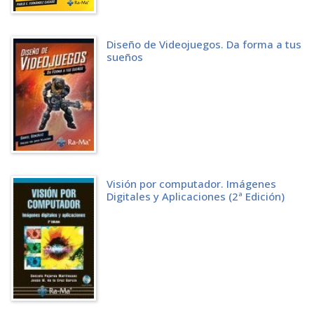
4.1.4 Dificultad
4.2 AVENTURAS GRÁFICAS
4.2.1 Personajes
4.2.2 Dificultad
Diseño de Videojuegos. Da forma a tus
sueños
4.2.3 Historia antes del juego
4.2.4 Diálogo
4.3 ACCIÓN Y AVENTURA
4.4 COMBATE EN PRIMERA PERSONA (FPS)
4.4.1 Hilo argumental y personajes
4.4.2 Eventos dinámicos
4.5 PLATAFORMAS
4.5.1 Narrativa
4.5.2 Caso de ejemplo: exploración y narrativa en Metroid
Visión por computador. Imágenes
4.5.3 Sector de audiencia
Digitales y Aplicaciones (2ª Edición)
4.5.4 Diseño de niveles
4.5.5 Personajes no jugadores
4.6 ESTRATEGIA
4.6.1 Equilibrio entre equipos homogéneos
4.6.2 Equilibrio entre equipos heterogéneos
4.6.3 Narrativa
4.7 ROMPECABEZAS
4.7.1 ¿Cuándo añadir una historia?
4.7.2 Puzles y aventura