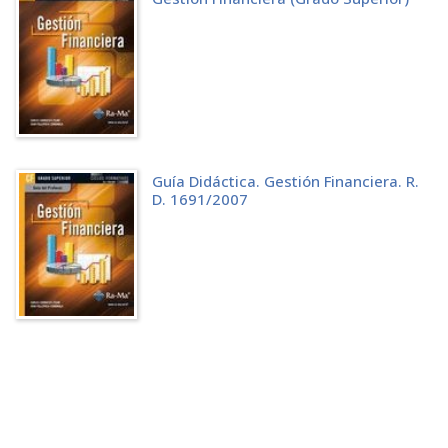
1.6.8 Anticipos a proveedores
1.6.9 Pago de los débitos y proveedores
1.7 VENTAS-CLIENTES
1.7.1 Ventas al contado
1.7.2 Ventas a crédito
1.7.3 Gastos asociados a ventas
1.7.4 Descuentos sobre ventas
1.7.5 Rappels sobre ventas
1.7.6 Devoluciones de ventas
Guía Didáctica. Gestión Financiera. R.
1.7.7 Anticipos de clientes
D. 1691/2007
1.7.8 Cobro de los créditos a los clientes
1.7.9 Descuento bancario de efectos de los clientes
1.7.10 El deterioro de los créditos a los clientes
1.8 EL PROCESO CONTABLE DEL INMOVILIZADO MATERIAL
1.8.1 Valoración inicial de los elementos del inmovilizado material
1.8.2 Adquisición de elementos del inmovilizado material a un
tercero
1.8.3 Construcción propia de inmovilizado material
1.8.4 Adquisición de elementos del inmovilizado material mediante
arrendamiento financiero
1.8.5 Enajenación de elementos del inmovilizado material
1.8.6 Ampliación y mejora de elementos del inmovilizado material