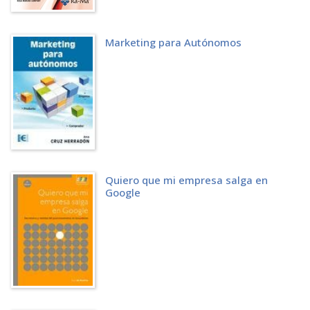
4.4 VÍDEO MARKETING
4.5 MARKETING DE REDES SOCIALES
4.5.1 FASES DE UN PLAN DE SOCIAL MEDIA MARKETING
Marketing para Autónomos
4.5.2 GESTIÓN DE LAS REDES SOCIALES DE UNA MARCA.
4.5.3 GUÍA PARA EL USO EFICAZ DE REDES SOCIALES EN LA EMPRESA
4.5.4 LA PUBLICIDAD EN REDES SOCIALES
4.5.5 CÓMO CREAR UNA CAMPAÑA PUBLICITARIA EN FACEBOOK E
INSTAGRAM
4.6 MARKETING MÓVIL
4.7 EL PODCAST
4.8 INFLUENCERS Y EMBAJADORES DE MARCA.
4.9 EMAIL MARKETING
4.10 MARKETING DE AFILIACIÓN
Quiero que mi empresa salga en
4.11 MARKETING DE MOTORES DE BÚSQUEDA (SEM)
Google
4.12 MARKETING DE UGC O USER-GENERATED CONTENT
CAPÍTULO 5. EL PLAN DE MARKETING DIGITAL
5.1 INTRODUCCIÓN
5.2 ETAPAS DEL PLAN DE MARKETING DIGITAL
5.3 EL PLAN DE MARKETING DIGITAL EN LA PRÁCTICA
CAPÍTULO 6. HERRAMIENTAS PARA MEJORAR LOS RESULTADOS DE LAS
ACCIONES DE MARKETING
6.1 HERRAMIENTAS GRATUITAS DE MARKETING DIGITAL DE GOOGLE