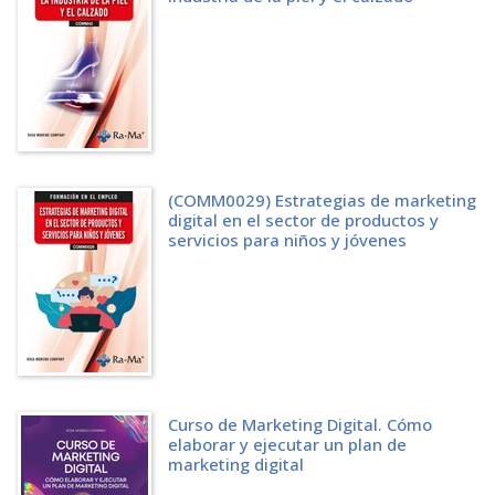
6.14 HERRAMIENTAS NINJA PARA HACER CRECER TU NEGOCIO EN
INTERNET
6.14.1 HERRAMIENTAS DE GESTIÓN DE PROYECTOS
6.14.2 HERRAMIENTAS PARA EL DESARROLLO DE UNA WEB
6.14.3 HERRAMIENTAS PARA CAMPAÑAS CON INFLUENCERS O
EMBAJADORES DE MARCA
6.14.4 HERRAMIENTAS PARA LA CREACIÓN DEL BUYER PERSONA
6.14.5 HERRAMIENTAS PARA GENERACIÓN DE LEADS
6.14.6 OTRAS HERRAMIENTAS DE MARKETING DIGITAL
(COMM0029) Estrategias de marketing
digital en el sector de productos y
CAPÍTULO 7. CHATGPT Y OTRAS HERRAMIENTAS DE INTELIGENCIA
servicios para niños y jóvenes
ARTIFICIAL AL ALCANCE DE TODOS
7.1 QUÉ ES CHATGPT Y PARA QUÉ SIRVE
7.2 PLATAFORMAS ALTERNATIVAS DE INTELIGENCIA ARTIFICIAL
CONVERSACIONAL
7.3 CONCEPTOS BÁSICOS DE CHATGPT
7.4 CÓMO TRABAJAR CON CHATGPT
7.4.1 REDACTAR UN PROMPT
7.4.2 TIPOS DE PROMPTS
7.4.3 LOS MULTIPROMPTS O PROMPTS DE VARIOS PASOS
Curso de Marketing Digital. Cómo
7.4.4 MAXIMIZA CHATGPT CON INTEGRACIONES.
elaborar y ejecutar un plan de
7.5 FORMAS DE USAR CHATGPT EN NUESTRA ESTRATEGIA DE
marketing digital
MARKETING DIGITAL