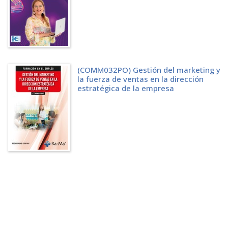
7.6 OTRAS HERRAMIENTAS DE INTELIGENCIA ARTIFICIAL
CAPÍTULO 8. ORGANIZACIÓN DE RECURSOS PARA LA
IMPLEMENTACIÓN
DEL PLAN DE MARKETING DIGITAL
8.1 CONCEPTO DEL PRESUPUESTO DE MARKETING
8.2 ETAPAS DE ELABORACIÓN DEL PRESUPUESTO
8.3 CONSTRUCCIÓN DEL PRESUPUESTO
(COMM032PO) Gestión del marketing y
8.4 CARACTERÍSTICAS DEL PRESUPUESTO
la fuerza de ventas en la dirección
8.5 PLANIFICACIÓN PRESUPUESTARIA: LA RATIO DE CONVERSIÓN.
estratégica de la empresa
8.6 PROGRAMA DE TRABAJO Y ESTRATEGIAS DE ANÁLISIS