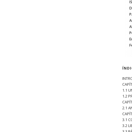
I
D
P
A
A
P
E
F
ÍND
INTR
CAPÍ
1.1 
1.2 
CAPÍ
2.1 
CAPÍ
3.1 
3.2 
3.3 