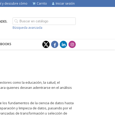
quí y descubre cómo
Carrito
Iniciar sesión
ADES.
Búsqueda avanzada
-BOOKS
sectores como la educación, la salud, el
e para quienes desean adentrarse en el análisis
de los fundamentos de la ciencia de datos hasta
paración y limpieza de datos, pasando por el
avanzadas de transformación y selección de