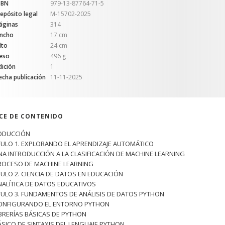
SBN
979-13-87764-71-5
epósito legal
M-15702-2025
áginas
314
ncho
17 cm
lto
24 cm
eso
496 g
dición
1
echa publicación
11-11-2025
ICE DE CONTENIDO
ODUCCIÓN
TULO 1. EXPLORANDO EL APRENDIZAJE AUTOMÁTICO
UNA INTRODUCCIÓN A LA CLASIFICACIÓN DE MACHINE LEARNING
PROCESO DE MACHINE LEARNING
TULO 2. CIENCIA DE DATOS EN EDUCACIÓN
ANALÍTICA DE DATOS EDUCATIVOS
TULO 3. FUNDAMENTOS DE ANÁLISIS DE DATOS PYTHON
CONFIGURANDO EL ENTORNO PYTHON
LIBRERÍAS BÁSICAS DE PYTHON
BÁSICO DE SINTAXIS DEL LENGUAJE PYTHON