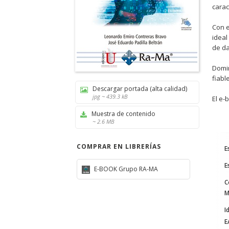
carac
Con e
ideal
de da
Domin
fiabl
Descargar portada (alta calidad)
jpg ~ 439.3 kB
El e-
Muestra de contenido
~ 2.6 MB
COMPRAR EN LIBRERÍAS
E
E
E-BOOK Grupo RA-MA
C
M
I
E