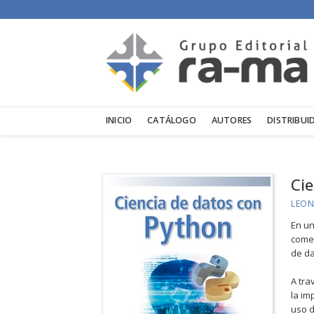
INICIO
CATÁLOGO
AUTORES
DISTRIBUI
Cie
LEON
En un
comer
de da
A tra
la im
uso d