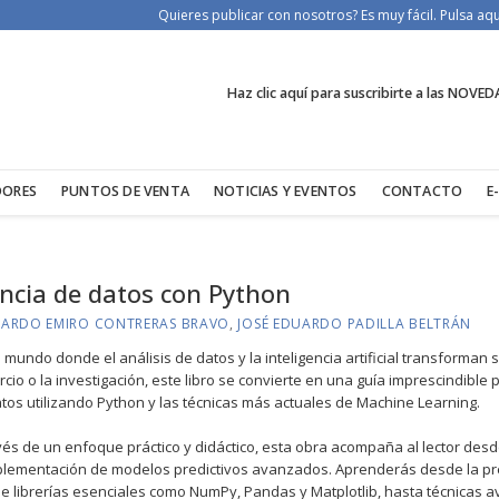
Quieres publicar con nosotros? Es muy fácil. Pulsa a
Haz clic aquí para suscribirte a las NOVED
DORES
PUNTOS DE VENTA
NOTICIAS Y EVENTOS
CONTACTO
E
ncia de datos con Python
ARDO EMIRO CONTRERAS BRAVO
,
JOSÉ EDUARDO PADILLA BELTRÁN
 mundo donde el análisis de datos y la inteligencia artificial transforman 
cio o la investigación, este libro se convierte en una guía imprescindibl
tos utilizando Python y las técnicas más actuales de Machine Learning.
vés de un enfoque práctico y didáctico, esta obra acompaña al lector des
plementación de modelos predictivos avanzados. Aprenderás desde la pre
e librerías esenciales como NumPy, Pandas y Matplotlib, hasta técnicas 