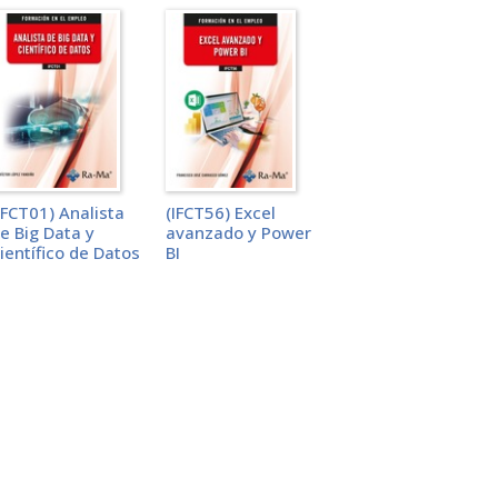
IFCT01) Analista
(IFCT56) Excel
e Big Data y
avanzado y Power
ientífico de Datos
BI