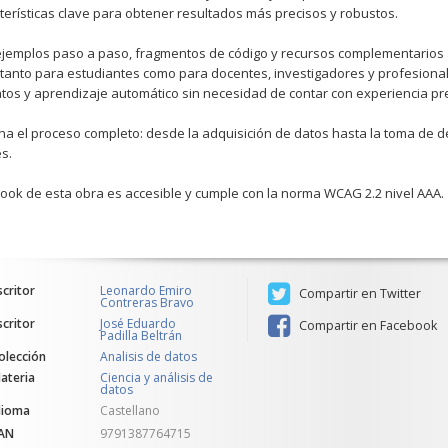
terísticas clave para obtener resultados más precisos y robustos.
jemplos paso a paso, fragmentos de código y recursos complementarios a
 tanto para estudiantes como para docentes, investigadores y profesional
tos y aprendizaje automático sin necesidad de contar con experiencia pr
a el proceso completo: desde la adquisición de datos hasta la toma de 
es.
book de esta obra es accesible y cumple con la norma WCAG 2.2 nivel AAA.
scritor
Leonardo Emiro
Compartir en Twitter
Contreras Bravo
scritor
José Eduardo
Compartir en Facebook
Padilla Beltrán
olección
Analisis de datos
ateria
Ciencia y análisis de
datos
dioma
Castellano
AN
9791387764715