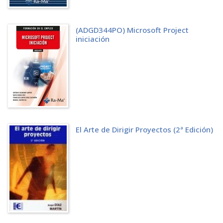
6.3.3 Eliminación de una tarea
6.4 INTRODUCCIÓN DE TAREAS PERIÓDICAS
CAPÍTULO 7. ESQUEMATIZACIÓN DE UN PROYECTO
(ADGD344PO) Microsoft Project
7.1 CREACIÓN DE UN ESQUEMA
iniciación
7.2 OCULTACIÓN Y PRESENTACIÓN DEL ESQUEMA
7.3 CÓDIGOS EDT Y VISUALIZACIÓN DE NÚMEROS DE ESQUEMA
CAPÍTULO 8. ESTABLECIMIENTO DE DEPENDENCIAS ENTRE TAREAS
8.1 DESCRIPCIÓN DE LAS DEPENDENCIAS ENTRE TAREAS
8.1.1 Vinculación de tareas para crear dependencias entre tareas
8.1.2 Cambio de las dependencias entre tareas
8.2 DESCRIPCIÓN DEL TIEMPO DE POSPOSICIÓN Y DE ADELANTO
8.3 IDENTIFICACIÓN DEL CAMINO CRÍTICO
8.4 USO DEL FORMULARIO DE TAREAS
El Arte de Dirigir Proyectos (2ª Edición)
CAPÍTULO 9. GESTIÓN DE LOS RECURSOS DEL PROYECTO
9.1 ASIGNACIÓN DE RECURSOS
9.2 ASIGNACIÓN DE VARIOS RECURSOS
9.3 INTRODUCCIÓN DE DETALLES DE RECURSOS
9.4 MANEJO DE LOS COSTES DE RECURSOS
9.5 APLICACIÓN DE TASAS VARIABLES A RECURSOS
9.6 ASIGNACIÓN DE TABLAS DE TASAS DE COSTE
9.7 CREACIÓN DE UNA NUEVA TABLA DE COSTES
9.8 INTRODUCCIÓN DE UNA NOTA DE RECURSO