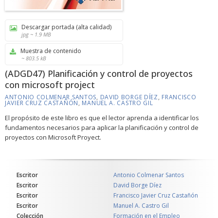
Descargar portada (alta calidad)
jpg ~ 1.9 MB
Muestra de contenido
~ 803.5 kB
(ADGD47) Planificación y control de proyectos
con microsoft project
ANTONIO COLMENAR SANTOS
,
DAVID BORGE DÍEZ
,
FRANCISCO
JAVIER CRUZ CASTAÑÓN
,
MANUEL A. CASTRO GIL
El propósito de este libro es que el lector aprenda a identificar los
fundamentos necesarios para aplicar la planificación y control de
proyectos con Microsoft Proyect.
Escritor
Antonio Colmenar Santos
Escritor
David Borge Díez
Escritor
Francisco Javier Cruz Castañón
Escritor
Manuel A. Castro Gil
Colección
Formación en el Empleo