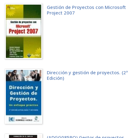
CAPÍTULO 10. UTILIZACIÓN DE CALENDARIOS
Gestión de Proyectos con Microsoft
10.1 USO DE CALENDARIOS
Project 2007
10.2 CAMBIO DE CALENDARIO BASE
10.3 CALENDARIO DE RECURSOS
10.4 CREACIÓN DE UN NUEVO CALENDARIO BASE
10.5 ASIGNACIÓN DE RECURSOS A DIFERENTES CALENDARIOS BASE
10.6 CALENDARIO 24 HORAS
CAPÍTULO 11. PROGRAMACIÓN CON RECURSOS
11.1 USO DE LA PROGRAMACIÓN CONDICIONADA POR EL ESFUERZO
11.2 UNIDADES FIJAS
11.3 TAREA DE DURACIÓN FIJA
11.4 TAREA DE TRABAJO FIJO
Dirección y gestión de proyectos. (2ª
11.5 CREACIÓN DE PERFILES DE TRABAJO
Edición)
CAPÍTULO 12. GESTIÓN DE LAS CARGAS DE TRABAJO DE RECURSOS
12.1 VISUALIZACIÓN DE LAS CARGAS DE TRABAJO DE RECURSOS Y
ASIGNACIONES DE TAREA
12.2 RESOLUCIÓN DE CONFLICTOS DE RECURSOS
12.3 REDISTRIBUCIÓN AUTOMÁTICA DE LOS RECURSOS
12.4 RESOLUCIÓN MANUAL DE SOBREASIGNACIONES DE RECURSO
12.5 PRESENTACIÓN DE DIFERENTES NIVELES DE DETALLE DE TAREAS Y
ASIGNACIONES
CAPÍTULO 13. PROGRAMACIÓN DE LAS RESTRICCIONES DE TAREAS
13.1 RESTRICCIÓN CON FECHAS DE COMIENZO Y FIN DE UNA TAREA
(ADGG085PO) Gestor de proyectos