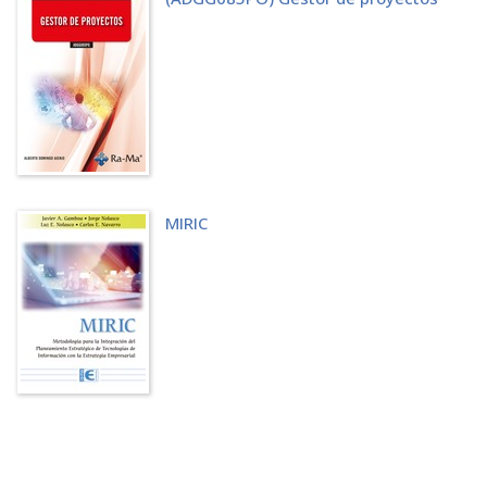
13.2 APLICACIÓN DE RESTRICCIONES FLEXIBLES
13.3 APLICACIÓN DE RESTRICCIONES INFLEXIBLES
13.4 PROGRAMACIÓN DE RESTRICCIONES QUE CREAN CONFLICTOS
13.5 DEFINICIÓN DE UNA LÍNEA BASE
13.6 CREACIÓN DE PLANES PROVISIONALES
13.7 PRESENTACIÓN DE LAS RESTRICCIONES DEL PROYECTO
CAPÍTULO 14. CONTROL DE UN PROYECTO
14.1 SEGUIMIENTO DEL PROGRESO
14.2 INTRODUCCIÓN DE LA INFORMACIÓN DEL PROGRESO REAL
14.3 DIVISIÓN DE TAREAS
MIRIC
14.4 ACTUALIZACIÓN DEL RESTO DEL PROYECTO
14.5 COMPARACIÓN DE LA LÍNEA BASE CON LOS DATOS REALES
CAPÍTULO 15. APLICACIÓN DE FILTROS Y ORDENACIÓN DE DATOS
15.1 FILTRADO DE LAS TAREAS Y RECURSOS DEL PROYECTO
15.1.1 Aplicación de autofiltros
15.1.2 Especificación de criterios de filtrado
15.1.3 Filtrado de tareas para un recurso específico
15.2 CREACIÓN DE UN FILTRO PERSONALIZADO
15.3 ORDENACIÓN DE TAREAS Y RECURSOS
15.4 UN PASO MÁS: APLICACIÓN DE UN FILTRO PARA RESALTAR
CAPÍTULO 16. PERSONALIZACIÓN DE TABLAS, VISTAS E INFORMES
16.1 CREACIÓN DE UNA TABLA PERSONALIZADA