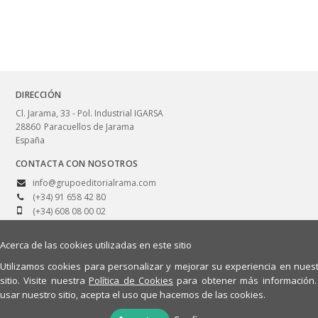
DIRECCIÓN
Cl. Jarama, 33 - Pol. Industrial IGARSA
28860
Paracuellos de Jarama
España
CONTACTA CON NOSOTROS
info@grupoeditorialrama.com
(+34) 91 658 42 80
(+34) 608 08 00 02
Acerca de las cookies utilizadas en este sitio
Utilizamos cookies para personalizar y mejorar su experiencia en nues
© 2026, RA-MA, S.A. Editorial y Publicaciones.
sitio. Visite nuestra
Política de Cookies
para obtener más información.
Aviso legal
Política de privacidad
Políticas de compra/devolución
usar nuestro sitio, acepta el uso que hacemos de las cookies.
Política de cookies
Quiénes somos