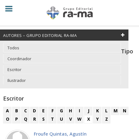
AUTORES – GRUPO EDITORIAL RA-MA
Todos
Tipo
Coordinador
Escritor
Ilustrador
Escritor
A
B
C
D
E
F
G
H
I
J
K
L
M
N
O
P
Q
R
S
T
U
V
W
X
Y
Z
Froufe Quintas, Agustín