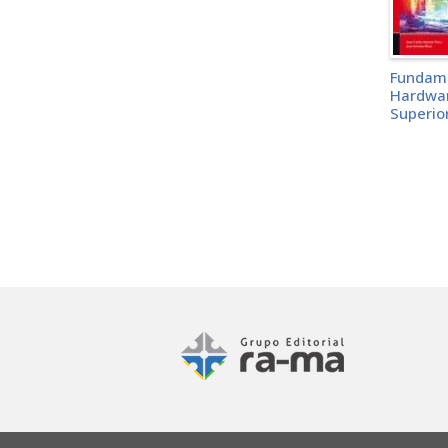
Fundame
Hardwar
Superio