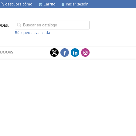
quí y descubre cómo
Carrito
Iniciar sesión
ADES.
Búsqueda avanzada
-BOOKS