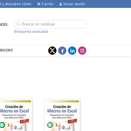
quí y descubre cómo
Carrito
Iniciar sesión
ADES.
Búsqueda avanzada
-BOOKS