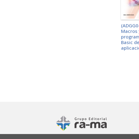
(ADGG0
Macros 
program
Basic d
aplicac