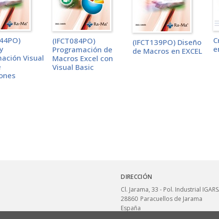
44PO)
C
(IFCT084PO)
(IFCT139PO) Diseño
y
e
Programación de
de Macros en EXCEL
ación Visual
Macros Excel con
e
Visual Basic
iones
DIRECCIÓN
Cl. Jarama, 33 - Pol. Industrial IGAR
28860
Paracuellos de Jarama
España